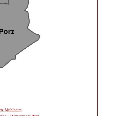
Porz
tz Mühlheim