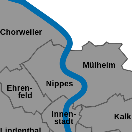
Chorweiler
Mülheim
Nippes
Ehren-
feld
Innen-
Kalk
stadt
Lindenthal