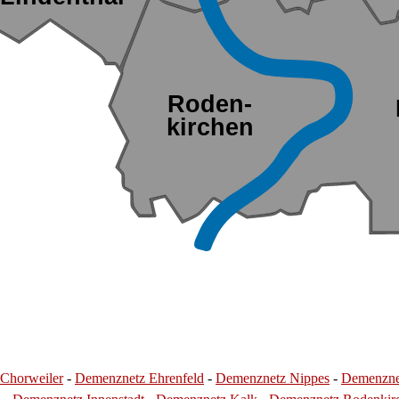
Roden-
kirchen
Chorweiler
-
Demenznetz Ehrenfeld
-
Demenznetz Nippes
-
Demenzne